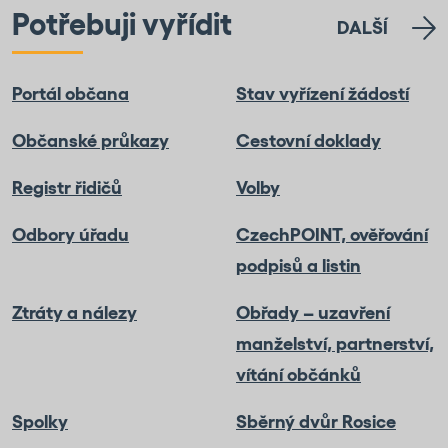
Potřebuji vyřídit
DALŠÍ
Portál občana
Stav vyřízení žádostí
Občanské průkazy
Cestovní doklady
Registr řidičů
Volby
Odbory úřadu
CzechPOINT, ověřování
podpisů a listin
Ztráty a nálezy
Obřady – uzavření
manželství, partnerství,
vítání občánků
Spolky
Sběrný dvůr Rosice