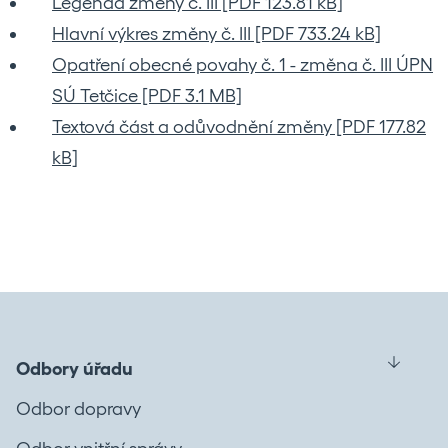
Legenda změny č. III [PDF 123.81 kB]
Hlavní výkres změny č. III [PDF 733.24 kB]
Opatření obecné povahy č. 1 - změna č. III ÚPN
SÚ Tetčice [PDF 3.1 MB]
Textová část a odůvodnění změny [PDF 177.82
kB]
Odbory úřadu
Odbor dopravy