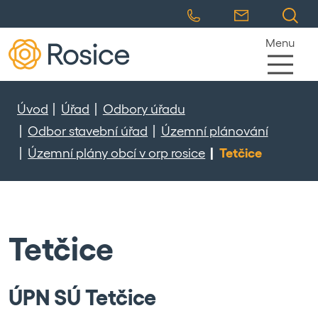
Menu
Úvod
Úřad
Odbory úřadu
Odbor stavební úřad
Územní plánování
Územní plány obcí v orp rosice
Tetčice
Tetčice
ÚPN SÚ Tetčice