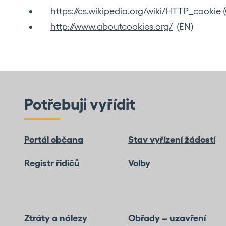
https://cs.wikipedia.org/wiki/HTTP_cookie
(
http://www.aboutcookies.org/
(EN)
Potřebuji vyřídit
Portál občana
Stav vyřízení žádostí
Registr řidičů
Volby
Ztráty a nálezy
Obřady – uzavření