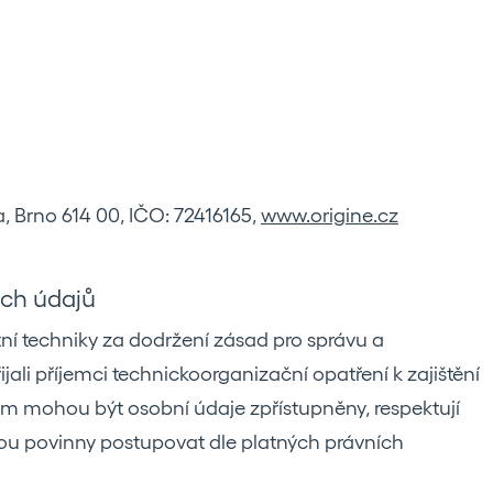
a, Brno 614 00, IČO: 72416165,
www.origine.cz
ích údajů
ní techniky za dodržení zásad pro správu a
ali příjemci technickoorganizační opatření k zajištění
ým mohou být osobní údaje zpřístupněny, respektují
ou povinny postupovat dle platných právních