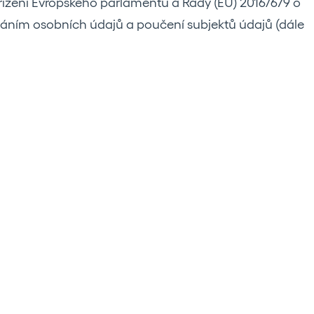
řízení Evropského parlamentu a Rady (EU) 2016/679 o
ováním osobních údajů a poučení subjektů údajů (dále