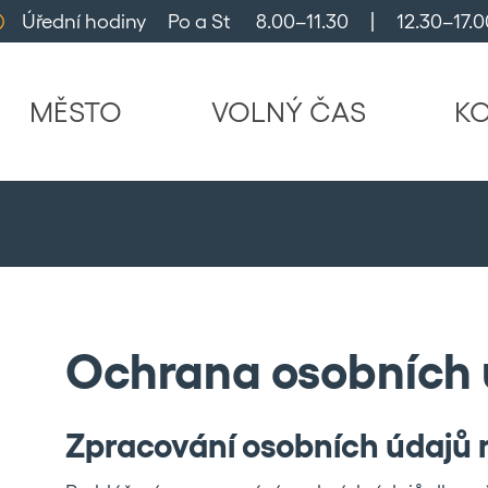
Úřední hodiny     Po a St      8.00–11.30     |     12.30–17.0
MĚSTO
VOLNÝ ČAS
K
Ochrana osobních 
Zpracování osobních údajů