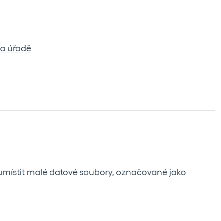
na úřadě
 umístit malé datové soubory, označované jako