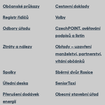
Občanské průkazy
Cestovní doklady
Registr řidičů
Volby
Odbory úřadu
CzechPOINT, ověřování
podpisů a listin
Ztráty a nálezy
Obřady – uzavření
manželství, partnerství,
vítání občánků
Spolky
Sběrný dvůr Rosice
Úřední deska
SeniorTaxi
Přerušení dodávek
Obecný stavební úřad
energií