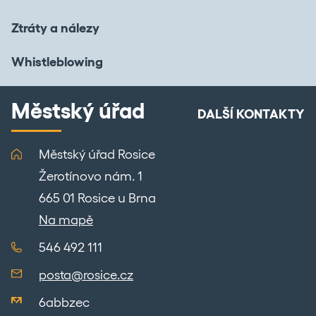
Ztráty a nálezy
Whistleblowing
Městský úřad
DALŠÍ KONTAKTY
Městský úřad Rosice
Žerotínovo nám. 1
665 01 Rosice u Brna
Na mapě
546 492 111
posta@rosice.cz
6abbzec