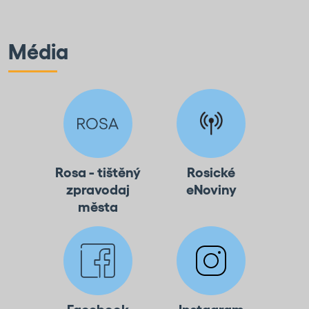
Média
Rosa - tištěný
Rosické
zpravodaj
eNoviny
města