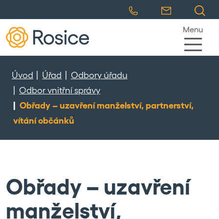
Menu
Úvod
Úřad
Odbory úřadu
Odbor vnitřní správy
Obřady – uzavření manželství, partnerství,
vítání občánků
Obřady – uzavření
manželství,