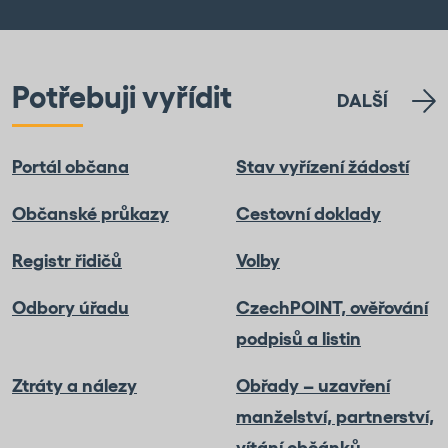
Potřebuji vyřídit
DALŠÍ
Portál občana
Stav vyřízení žádostí
Občanské průkazy
Cestovní doklady
Registr řidičů
Volby
Odbory úřadu
CzechPOINT, ověřování
podpisů a listin
Ztráty a nálezy
Obřady – uzavření
manželství, partnerství,
vítání občánků