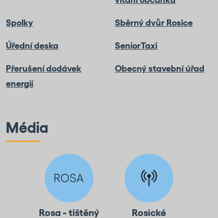
Spolky
Sběrný dvůr Rosice
Úřední deska
SeniorTaxi
Přerušení dodávek
Obecný stavební úřad
energií
Média
Rosa - tištěný
Rosické