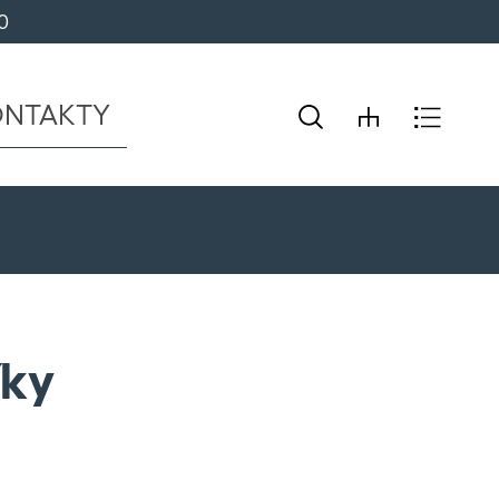
0 
ONTAKTY
íky