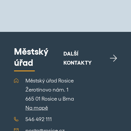
Městský
DALŠÍ
úřad
KONTAKTY
Městský úřad Rosice
Žerotínovo nám. 1
665 01 Rosice u Brna
Na mapě
546 492 111
posta@rosice.cz