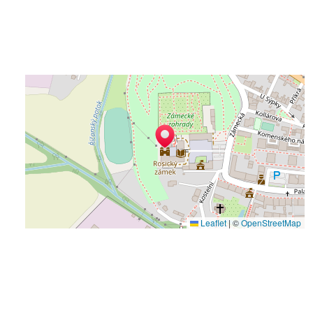
Leaflet
|
©
OpenStreetMap