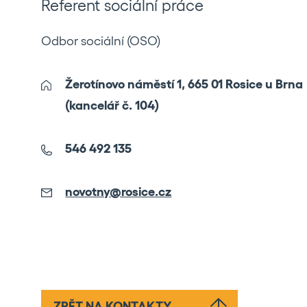
Referent sociální práce
Odbor sociální (OSO)
Žerotínovo náměstí 1, 665 01 Rosice u Brna
(kancelář č. 104)
546 492 135
novotny@rosice.cz
ZPĚT NA KONTAKTY