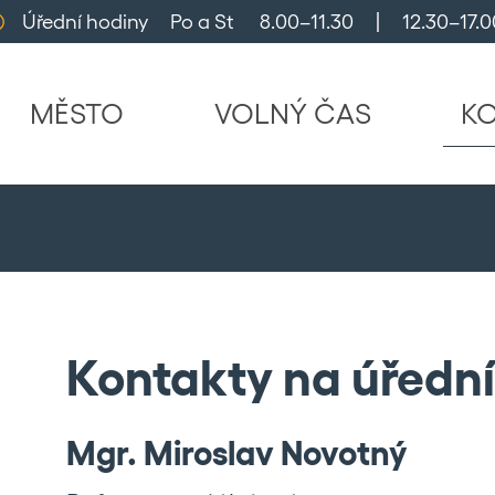
Úřední hodiny     Po a St      8.00–11.30     |     12.30–17.0
MĚSTO
VOLNÝ ČAS
K
Kontakty na úředn
Mgr. Miroslav Novotný