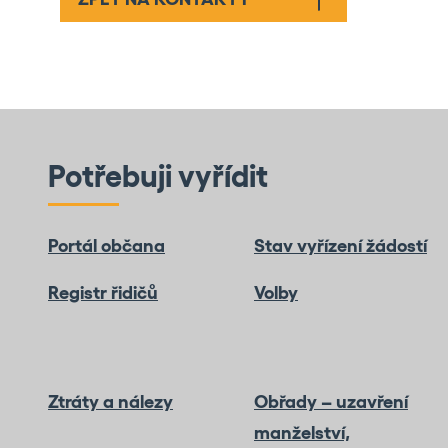
Potřebuji vyřídit
Portál občana
Stav vyřízení žádostí
Registr řidičů
Volby
Ztráty a nálezy
Obřady – uzavření
manželství,