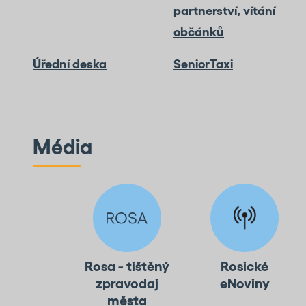
partnerství, vítání
občánků
Úřední deska
SeniorTaxi
Média
Rosa - tištěný
Rosické
zpravodaj
eNoviny
města