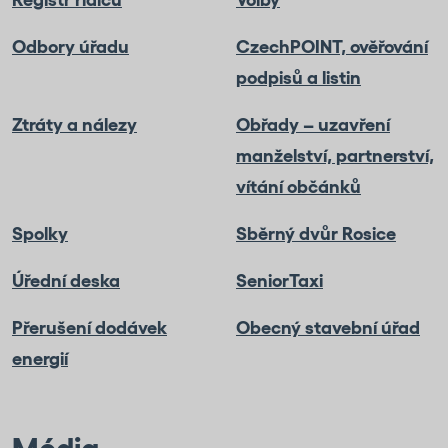
Odbory úřadu
CzechPOINT, ověřování
podpisů a listin
Ztráty a nálezy
Obřady – uzavření
manželství, partnerství,
vítání občánků
Spolky
Sběrný dvůr Rosice
Úřední deska
SeniorTaxi
Přerušení dodávek
Obecný stavební úřad
energií