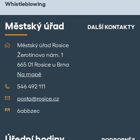
Whistleblowing
Městský úřad
DALŠÍ KONTAKTY
Městský úřad Rosice
Žerotínovo nám. 1
665 01 Rosice u Brna
Na mapě
546 492 111
posta@rosice.cz
6abbzec
Úřední hodiny