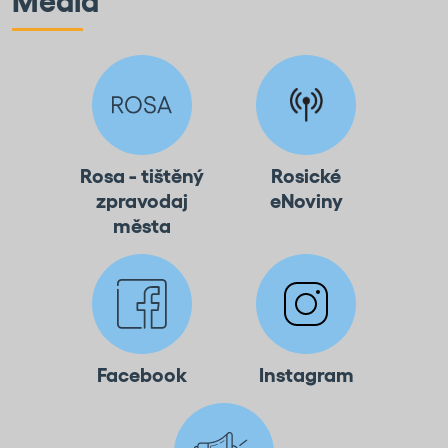
Média
Rosa - tištěný
Rosické
zpravodaj
eNoviny
města
Facebook
Instagram