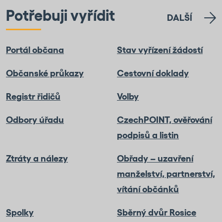
Potřebuji vyřídit
DALŠÍ
Portál občana
Stav vyřízení žádostí
Občanské průkazy
Cestovní doklady
Registr řidičů
Volby
Odbory úřadu
CzechPOINT, ověřování
podpisů a listin
Ztráty a nálezy
Obřady – uzavření
manželství, partnerství,
vítání občánků
Spolky
Sběrný dvůr Rosice