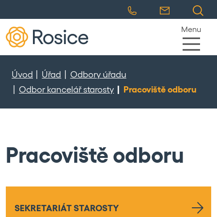
Menu
Úvod
Úřad
Odbory úřadu
Odbor kancelář starosty
Pracoviště odboru
Pracoviště odboru
SEKRETARIÁT STAROSTY