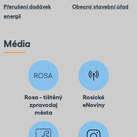
Přerušení dodávek
Obecný stavební úřad
energií
Média
Rosa - tištěný
Rosické
zpravodaj
eNoviny
města