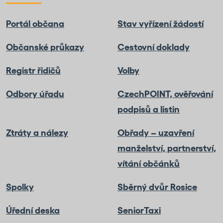
Portál občana
Stav vyřízení žádostí
Občanské průkazy
Cestovní doklady
Registr řidičů
Volby
Odbory úřadu
CzechPOINT, ověřování
podpisů a listin
Ztráty a nálezy
Obřady – uzavření
manželství, partnerství,
vítání občánků
Spolky
Sběrný dvůr Rosice
Úřední deska
SeniorTaxi