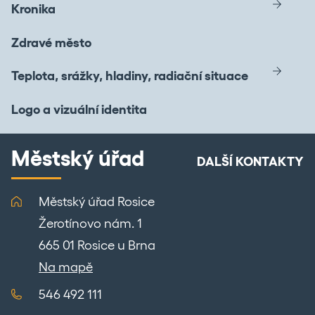
Kronika
Zdravé město
Teplota, srážky, hladiny, radiační situace
Logo a vizuální identita
Městský úřad
DALŠÍ KONTAKTY
Městský úřad Rosice
Žerotínovo nám. 1
665 01 Rosice u Brna
Na mapě
546 492 111