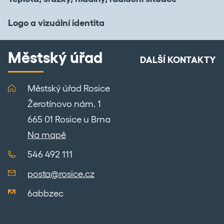
Logo a vizuální identita
Městský úřad
DALŠÍ KONTAKTY
Městský úřad Rosice
Žerotínovo nám. 1
665 01 Rosice u Brna
Na mapě
546 492 111
posta@rosice.cz
6abbzec