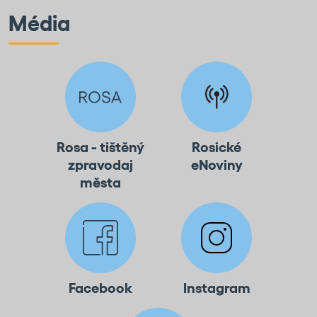
Média
Rosa - tištěný
Rosické
zpravodaj
eNoviny
města
Facebook
Instagram