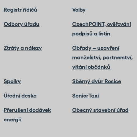
Registr řidičů
Volby
Odbory úřadu
CzechPOINT, ověřování
podpisů a listin
Ztráty a nálezy
Obřady – uzavření
manželství, partnerství,
vítání občánků
Spolky
Sběrný dvůr Rosice
Úřední deska
SeniorTaxi
Přerušení dodávek
Obecný stavební úřad
energií