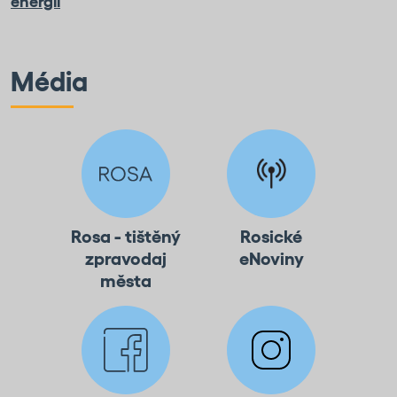
energií
Média
Rosa - tištěný
Rosické
zpravodaj
eNoviny
města