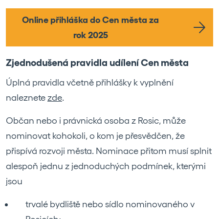
Online přihláška do Cen města za
rok 2025
Zjednodušená pravidla udílení Cen města
Úplná pravidla včetně přihlášky k vyplnění
naleznete
zde
.
Občan nebo i právnická osoba z Rosic, může
nominovat kohokoli, o kom je přesvědčen, že
přispívá rozvoji města. Nominace přitom musí splnit
alespoň jednu z jednoduchých podmínek, kterými
jsou
trvalé bydliště nebo sídlo nominovaného v