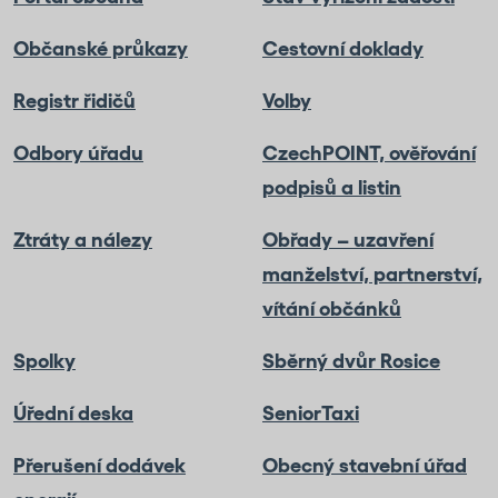
Občanské průkazy
Cestovní doklady
Registr řidičů
Volby
Odbory úřadu
CzechPOINT, ověřování
podpisů a listin
Ztráty a nálezy
Obřady – uzavření
manželství, partnerství,
vítání občánků
Spolky
Sběrný dvůr Rosice
Úřední deska
SeniorTaxi
Přerušení dodávek
Obecný stavební úřad