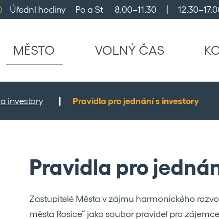
Úřední hodiny     Po a St      8.00–11.30     |     12.30–17.0
MĚSTO
VOLNÝ ČAS
K
a investory
Pravidla pro jednání s investory
Pravidla pro jednán
Zastupitelé Města v zájmu harmonického rozvoje
města Rosice“ jako soubor pravidel pro zájemce