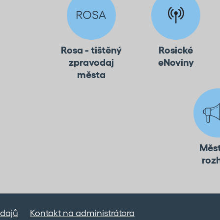
Rosa - tištěný
Rosické
zpravodaj
eNoviny
města
Měs
roz
dajů
Kontakt na administrátora