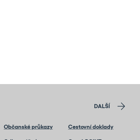
DALŠÍ
Občanské průkazy
Cestovní doklady