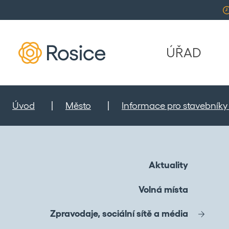
ÚŘAD
Úvod
Město
Informace pro stavebníky 
Aktuality
Volná místa
Zpravodaje, sociální sítě a média