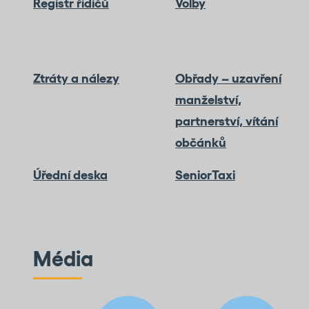
Registr řidičů
Volby
Ztráty a nálezy
Obřady – uzavření
manželství,
partnerství, vítání
občánků
Úřední deska
SeniorTaxi
Média