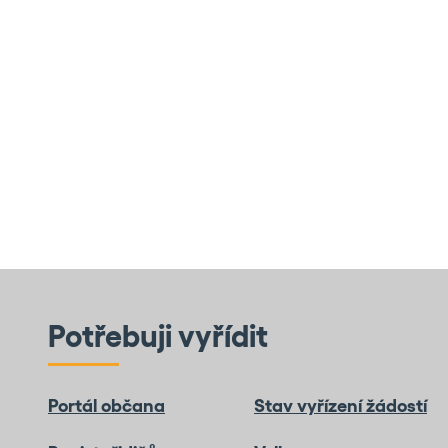
Potřebuji vyřídit
Portál občana
Stav vyřízení žádostí