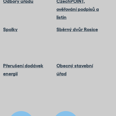
Odbory úřadu
CzechPOINT,
ověřování podpisů a
listin
Spolky
Sběrný dvůr Rosice
Přerušení dodávek
Obecný stavební
energií
úřad