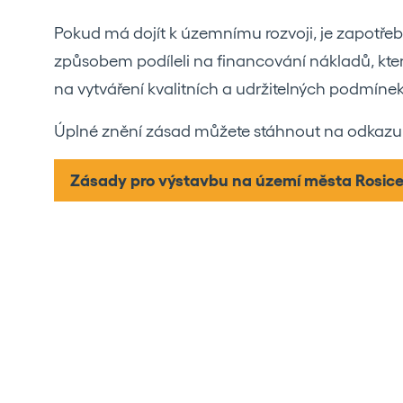
Pokud má dojít k územnímu rozvoji, je zapotřeb
způsobem podíleli na financování nákladů, kter
na vytváření kvalitních a udržitelných podmínek 
Úplné znění zásad můžete stáhnout na odkazu 
Zásady pro výstavbu na území města Rosic