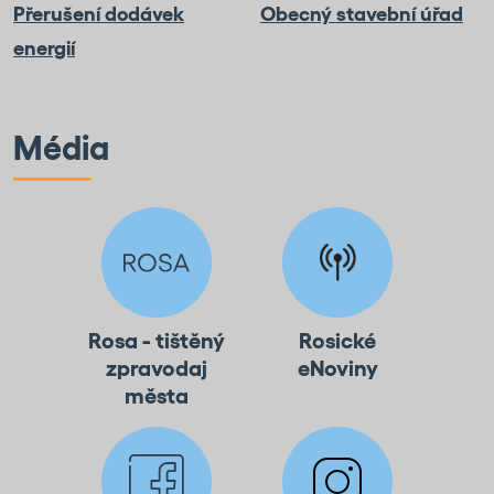
Přerušení dodávek
Obecný stavební úřad
energií
Média
Rosa - tištěný
Rosické
zpravodaj
eNoviny
města