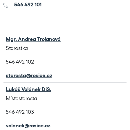
546 492 101
Leaflet
|
©
OpenStreetMap
Mgr. Andrea Trojanová
Starostka
546 492 102
starosta@rosice.cz
Lukáš Volánek DiS.
Místostarosta
546 492 103
volanek@rosice.cz