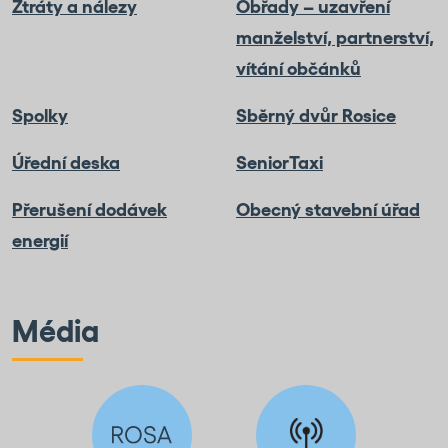
Ztráty a nálezy
Obřady – uzavření
manželství, partnerství,
vítání občánků
Spolky
Sběrný dvůr Rosice
Úřední deska
SeniorTaxi
Přerušení dodávek
Obecný stavební úřad
energií
Média