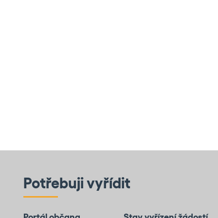
Potřebuji vyřídit
Portál občana
Stav vyřízení žádostí