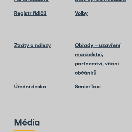
Registr řidičů
Volby
Ztráty a nálezy
Obřady – uzavření
manželství,
partnerství, vítání
občánků
Úřední deska
SeniorTaxi
Média