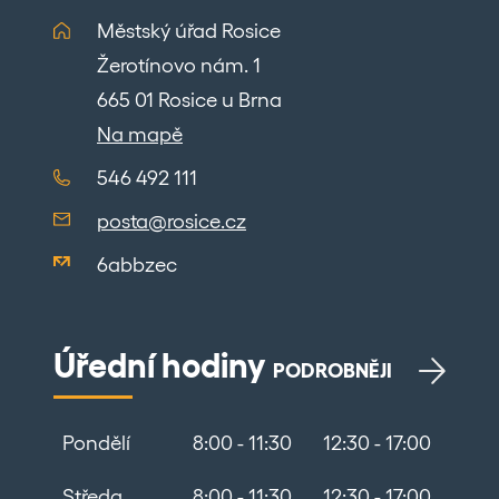
Městský úřad Rosice
Žerotínovo nám. 1
665 01 Rosice u Brna
Na mapě
546 492 111
posta@rosice.cz
6abbzec
Úřední hodiny
PODROBNĚJI
Pondělí
8:00 - 11:30
12:30 - 17:00
Středa
8:00 - 11:30
12:30 - 17:00