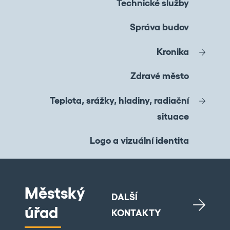
Technické služby
Správa budov
Kronika
Zdravé město
Teplota, srážky, hladiny, radiační
situace
Logo a vizuální identita
Městský
DALŠÍ
úřad
KONTAKTY