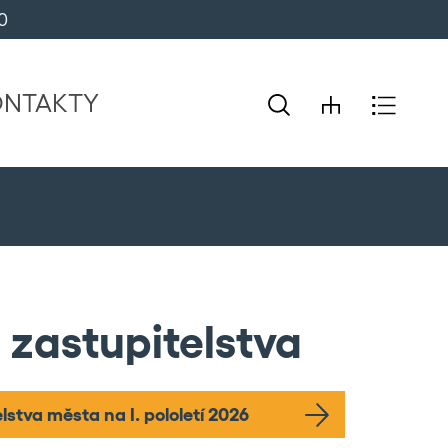
0 
ONTAKTY
 zastupitelstva
stva města na I. pololetí 2026