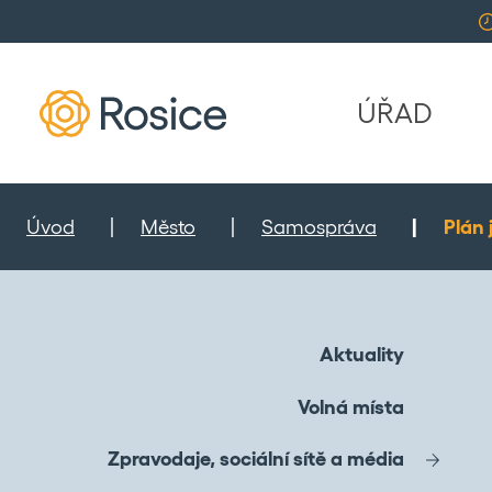
ÚŘAD
Úvod
Město
Samospráva
Plán 
Aktuality
Volná místa
Zpravodaje, sociální sítě a média