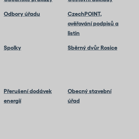
Odbory úřadu
CzechPOINT,
ověřování podpisů a
listin
Spolky
Sběrný dvůr Rosice
Přerušení dodávek
Obecný stavební
energií
úřad