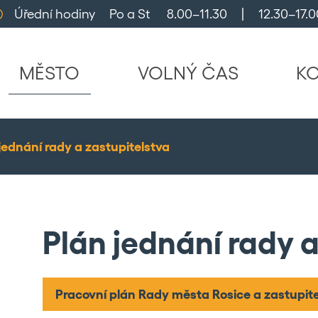
Úřední hodiny     Po a St      8.00–11.30     |     12.30–17.0
MĚSTO
VOLNÝ ČAS
K
jednání rady a zastupitelstva
Plán jednání rady a
Pracovní plán Rady města Rosice a zastupitel