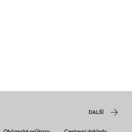
DALŠÍ
Občanské průkazy
Cestovní doklady