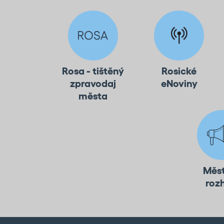
Rosa - tištěný
Rosické
zpravodaj
eNoviny
města
Měs
roz