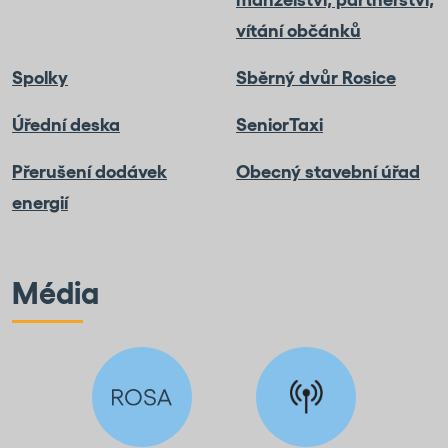
vítání občánků
Spolky
Sběrný dvůr Rosice
Úřední deska
SeniorTaxi
Přerušení dodávek
Obecný stavební úřad
energií
Média