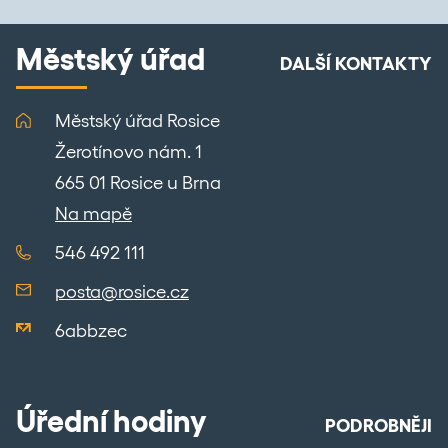
Městský úřad
DALŠÍ KONTAKTY
Městský úřad Rosice
Žerotínovo nám. 1
665 01 Rosice u Brna
Na mapě
546 492 111
posta@rosice.cz
6abbzec
Úřední hodiny
PODROBNĚJI