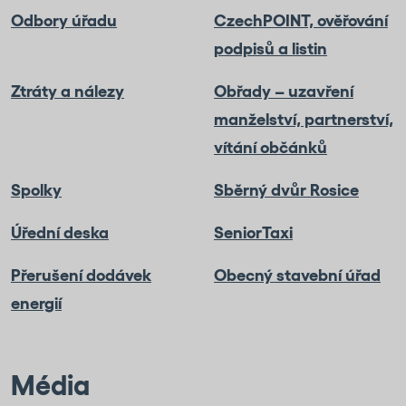
Odbory úřadu
CzechPOINT, ověřování
podpisů a listin
Ztráty a nálezy
Obřady – uzavření
manželství, partnerství,
vítání občánků
Spolky
Sběrný dvůr Rosice
Úřední deska
SeniorTaxi
Přerušení dodávek
Obecný stavební úřad
energií
Média