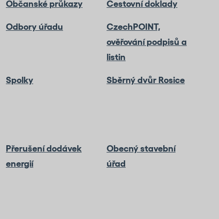
Občanské průkazy
Cestovní doklady
Odbory úřadu
CzechPOINT,
ověřování podpisů a
listin
Spolky
Sběrný dvůr Rosice
Přerušení dodávek
Obecný stavební
energií
úřad