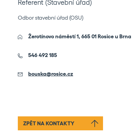
Referent (Stavební úřad)
Odbor stavební úřad (OSU)
Žerotínovo náměstí 1, 665 01 Rosice u Brna
546 492 185
bouska@rosice.cz
ZPĚT NA KONTAKTY