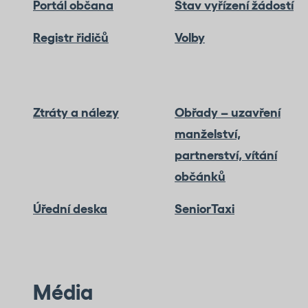
Portál občana
Stav vyřízení žádostí
Registr řidičů
Volby
Ztráty a nálezy
Obřady – uzavření
manželství,
partnerství, vítání
občánků
Úřední deska
SeniorTaxi
Média