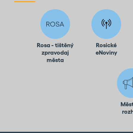
Rosa - tištěný
Rosické
zpravodaj
eNoviny
města
Měs
roz