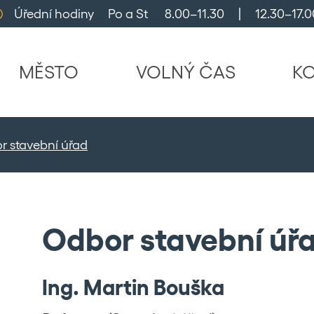
Úřední hodiny     Po a St      8.00–11.30     |     12.30–17.0
MĚSTO
VOLNÝ ČAS
K
r stavební úřad
Odbor stavební úř
Ing. Martin Bouška