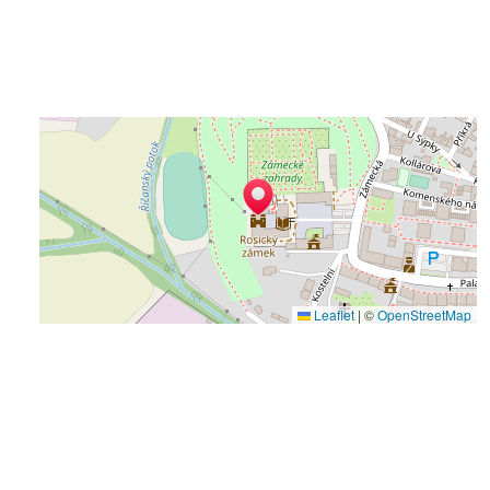
Leaflet
|
©
OpenStreetMap