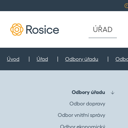
ÚŘAD
Úvod
Úřad
Odbory úřadu
Odbo
Odbory úřadu
Odbor dopravy
Odbor vnitřní správy
Odbor ekonomický