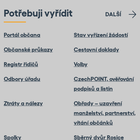
Potřebuji vyřídit
DALŠÍ
Portál občana
Stav vyřízení žádostí
Občanské průkazy
Cestovní doklady
Registr řidičů
Volby
Odbory úřadu
CzechPOINT, ověřování
podpisů a listin
Ztráty a nálezy
Obřady – uzavření
manželství, partnerství,
vítání občánků
Spolky
Sběrný dvůr Rosice