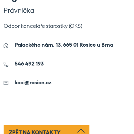
Právnička
Odbor kanceláře starostky (OKS)
Palackého nám. 13, 665 01 Rosice u Brna
546 492 193
koci@rosice.cz
Leaflet
|
©
OpenStreetMap
ZPĚT NA KONTAKTY