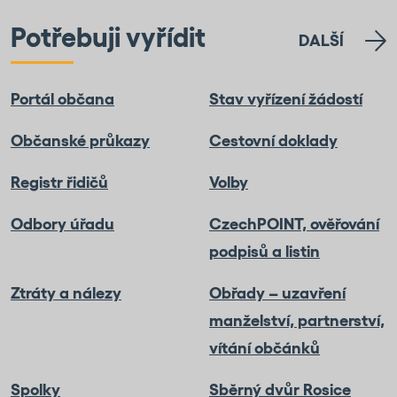
Potřebuji vyřídit
DALŠÍ
Portál občana
Stav vyřízení žádostí
Občanské průkazy
Cestovní doklady
Registr řidičů
Volby
Odbory úřadu
CzechPOINT, ověřování
podpisů a listin
Ztráty a nálezy
Obřady – uzavření
manželství, partnerství,
vítání občánků
Spolky
Sběrný dvůr Rosice