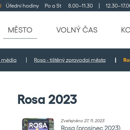
Úřední hodiny     Po a St      8.00–11.30     |     12.30–17.0
MĚSTO
VOLNÝ ČAS
K
 a média
Rosa - tištěný zpravodaj města
Ro
Rosa 2023
Zveřejněno 27. 11. 2023
Rosa (prosinec 2023)