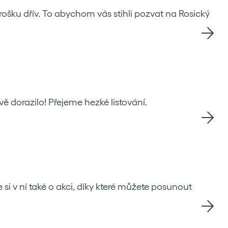
trošku dřív. To abychom vás stihli pozvat na Rosický
vě dorazilo! Přejeme hezké listování.
 si v ní také o akci, díky které můžete posunout