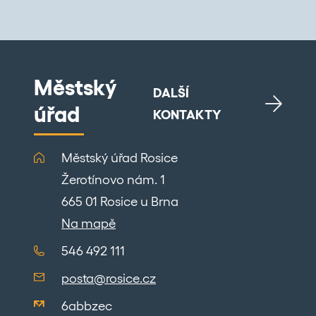
Městský
DALŠÍ
úřad
KONTAKTY
Městský úřad Rosice
Žerotínovo nám. 1
665 01 Rosice u Brna
Na mapě
546 492 111
posta@rosice.cz
6abbzec