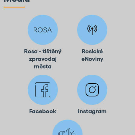
Rosa - tištěný
Rosické
zpravodaj
eNoviny
města
Facebook
Instagram