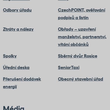
Odbory úřadu
CzechPOINT, ověřování
podpisů a listin
Ztráty a nálezy
Obřady – uzavření
manželství, partnerství,
vítání občánků
Spolky
Sběrný dvůr Rosice
Úřední deska
SeniorTaxi
Přerušení dodávek
Obecný stavební úřad
energií
Média