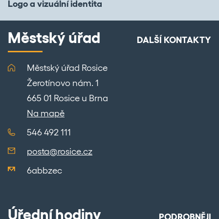
Logo a vizuální identita
Městský úřad
DALŠÍ KONTAKTY
Městský úřad Rosice
Žerotínovo nám. 1
665 01 Rosice u Brna
Na mapě
546 492 111
posta@rosice.cz
6abbzec
Úřední hodiny
PODROBNĚJI