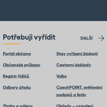
Potřebuji vyřídit
DALŠÍ
Portál občana
Stav vyřízení žádostí
Občanské průkazy
Cestovní doklady
Registr řidičů
Volby
Odbory úřadu
CzechPOINT, ověřování
podpisů a listin
Ztráty a nálezy
Obřady – uzavření