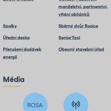
manželství, partnerství,
vítání občánků
Spolky
Sběrný dvůr Rosice
Úřední deska
SeniorTaxi
Přerušení dodávek
Obecný stavební úřad
energií
Média