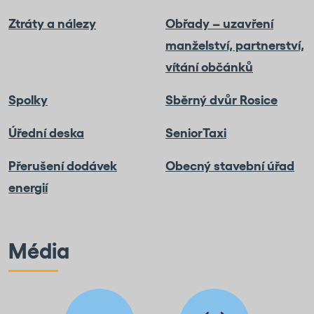
Ztráty a nálezy
Obřady – uzavření
manželství, partnerství,
vítání občánků
Spolky
Sběrný dvůr Rosice
Úřední deska
SeniorTaxi
Přerušení dodávek
Obecný stavební úřad
energií
Média