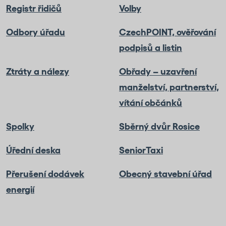
Registr řidičů
Volby
Odbory úřadu
CzechPOINT, ověřování
podpisů a listin
Ztráty a nálezy
Obřady – uzavření
manželství, partnerství,
vítání občánků
Spolky
Sběrný dvůr Rosice
Úřední deska
SeniorTaxi
Přerušení dodávek
Obecný stavební úřad
energií