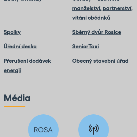
manželství, partnerství,
vítání občánků
Spolky
Sběrný dvůr Rosice
Úřední deska
SeniorTaxi
Přerušení dodávek
Obecný stavební úřad
energií
Média