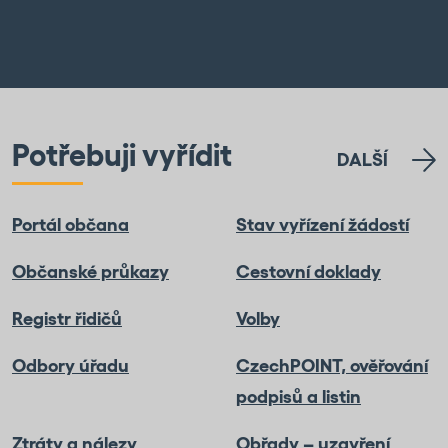
Potřebuji vyřídit
DALŠÍ
Portál občana
Stav vyřízení žádostí
Občanské průkazy
Cestovní doklady
Registr řidičů
Volby
Odbory úřadu
CzechPOINT, ověřování
podpisů a listin
Ztráty a nálezy
Obřady – uzavření