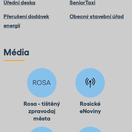
Úřední deska
SeniorTaxi
Přerušení dodávek
Obecný stavební úřad
energií
Média
Rosa - tištěný
Rosické
zpravodaj
eNoviny
města