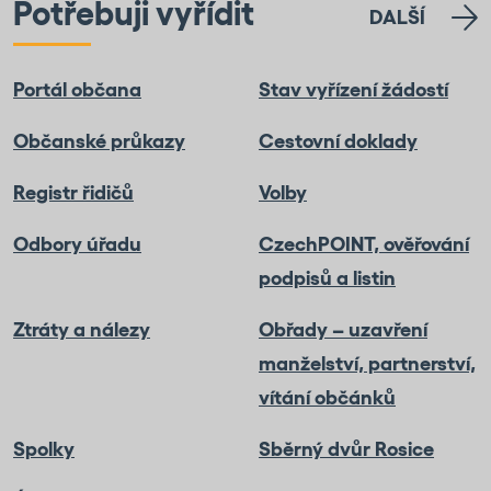
Potřebuji vyřídit
DALŠÍ
Portál občana
Stav vyřízení žádostí
Občanské průkazy
Cestovní doklady
Registr řidičů
Volby
Odbory úřadu
CzechPOINT, ověřování
podpisů a listin
Ztráty a nálezy
Obřady – uzavření
manželství, partnerství,
vítání občánků
Spolky
Sběrný dvůr Rosice