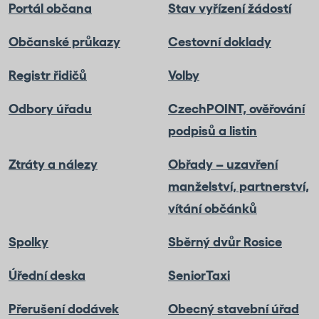
Portál občana
Stav vyřízení žádostí
Občanské průkazy
Cestovní doklady
Registr řidičů
Volby
Odbory úřadu
CzechPOINT, ověřování
podpisů a listin
Ztráty a nálezy
Obřady – uzavření
manželství, partnerství,
vítání občánků
Spolky
Sběrný dvůr Rosice
Úřední deska
SeniorTaxi
Přerušení dodávek
Obecný stavební úřad