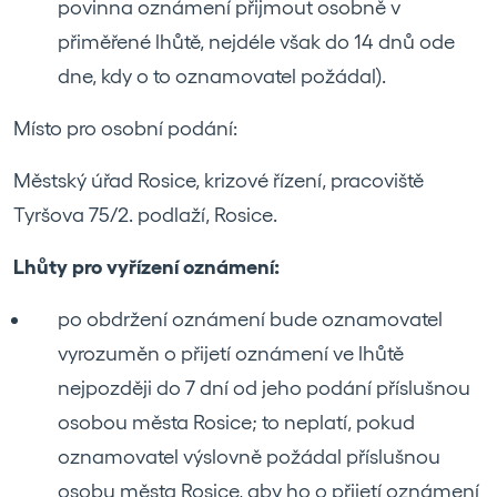
povinna oznámení přijmout osobně v
přiměřené lhůtě, nejdéle však do 14 dnů ode
dne, kdy o to oznamovatel požádal).
Místo pro osobní podání:
Městský úřad Rosice, krizové řízení, pracoviště
Tyršova 75/2. podlaží, Rosice.
Lhůty pro vyřízení oznámení:
po obdržení oznámení bude oznamovatel
vyrozuměn o přijetí oznámení ve lhůtě
nejpozději do 7 dní od jeho podání příslušnou
osobou města Rosice; to neplatí, pokud
oznamovatel výslovně požádal příslušnou
osobu města Rosice, aby ho o přijetí oznámení