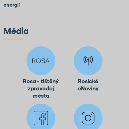
energií
Média
Rosa - tištěný
Rosické
zpravodaj
eNoviny
města