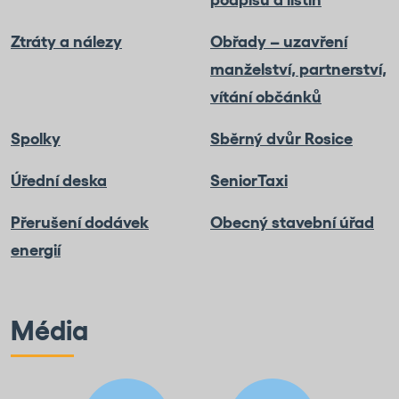
Ztráty a nálezy
Obřady – uzavření
manželství, partnerství,
vítání občánků
Spolky
Sběrný dvůr Rosice
Úřední deska
SeniorTaxi
Přerušení dodávek
Obecný stavební úřad
energií
Média