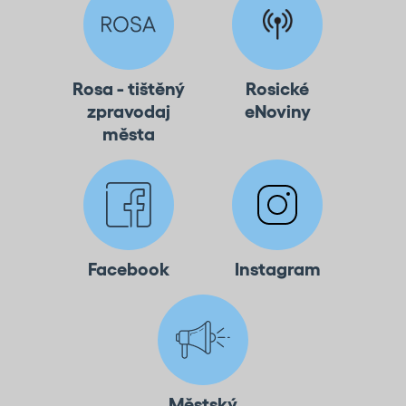
Rosa - tištěný
Rosické
zpravodaj
eNoviny
města
Facebook
Instagram
Městský