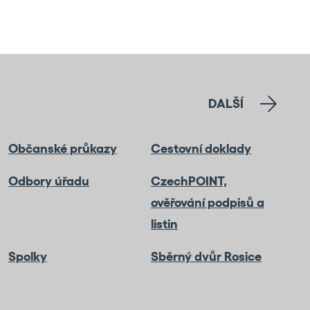
DALŠÍ
Občanské průkazy
Cestovní doklady
Odbory úřadu
CzechPOINT,
ověřování podpisů a
listin
Spolky
Sběrný dvůr Rosice