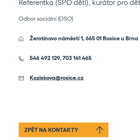
Referentka (SPO dětí), kurátor pro dě
Odbor sociální (OSO)
Žerotínovo náměstí 1, 665 01 Rosice u Brna
546 492 129, 703 141 465
Koziskova@rosice.cz
ZPĚT NA KONTAKTY