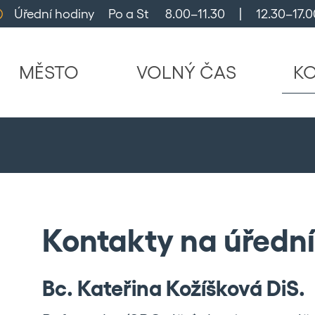
Úřední hodiny     Po a St      8.00–11.30     |     12.30–17.0
MĚSTO
VOLNÝ ČAS
K
Kontakty na úředn
Bc. Kateřina Kožíšková DiS.