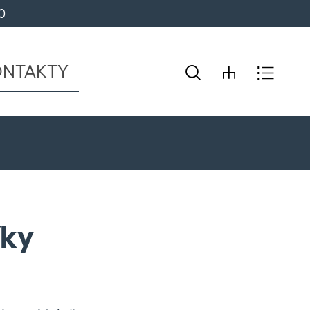
0 
ONTAKTY
íky