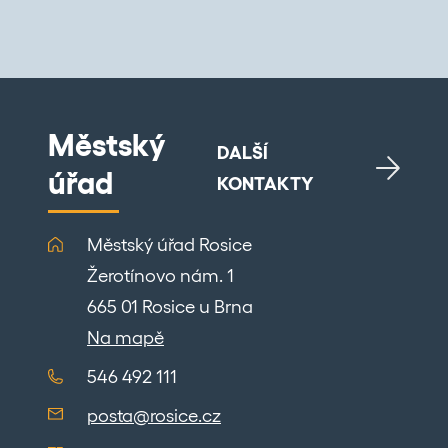
Městský
DALŠÍ
úřad
KONTAKTY
Městský úřad Rosice
Žerotínovo nám. 1
665 01 Rosice u Brna
Na mapě
546 492 111
posta@rosice.cz