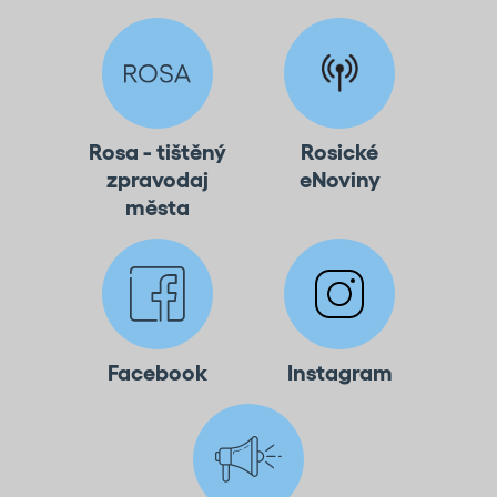
Rosa - tištěný
Rosické
zpravodaj
eNoviny
města
Facebook
Instagram