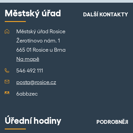
Městský úřad
DALŠÍ KONTAKTY
Městský úřad Rosice
Žerotínovo nám. 1
665 01 Rosice u Brna
Na mapě
546 492 111
posta@rosice.cz
6abbzec
Úřední hodiny
PODROBNĚJI