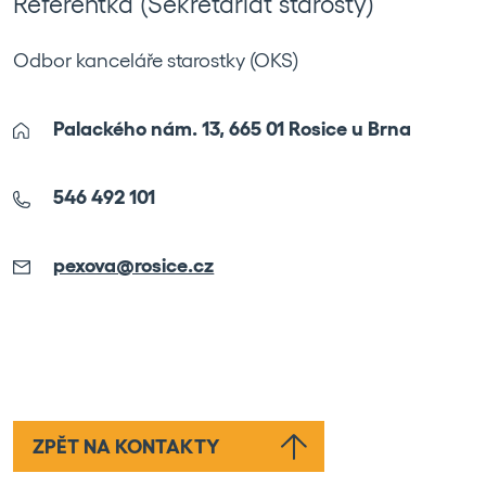
Referentka (Sekretariát starosty)
Odbor kanceláře starostky (OKS)
Palackého nám. 13, 665 01 Rosice u Brna
546 492 101
pexova@rosice.cz
Leaflet
|
©
OpenStreetMap
ZPĚT NA KONTAKTY