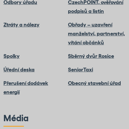
Odbory úřadu
CzechPOINT, ověřování
podpisů a listin
Ztráty a nálezy
Obřady – uzavření
manželství, partnerství,
vítání občánků
Spolky
Sběrný dvůr Rosice
Úřední deska
SeniorTaxi
Přerušení dodávek
Obecný stavební úřad
energií
Média