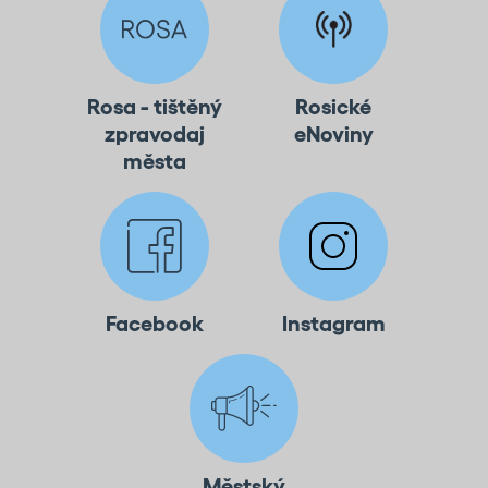
Rosa - tištěný
Rosické
zpravodaj
eNoviny
města
Facebook
Instagram
Městský