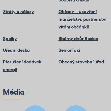
Ztráty a nálezy
Obřady – uzavření
manželství, partnerství,
vítání občánků
Spolky
Sběrný dvůr Rosice
Úřední deska
SeniorTaxi
Přerušení dodávek
Obecný stavební úřad
energií
Média