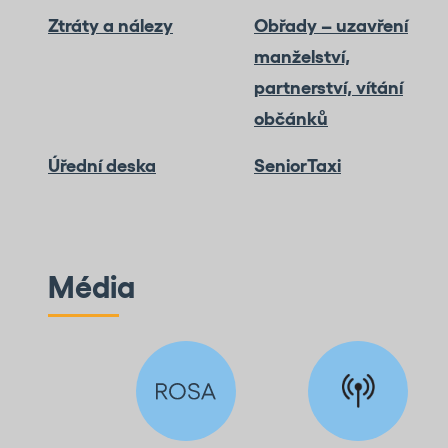
Ztráty a nálezy
Obřady – uzavření
manželství,
partnerství, vítání
občánků
Úřední deska
SeniorTaxi
Média