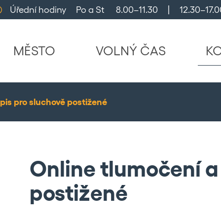
Úřední hodiny     Po a St      8.00–11.30     |     12.30–17.0
MĚSTO
VOLNÝ ČAS
K
pis pro sluchově postižené
Online tlumočení a
postižené