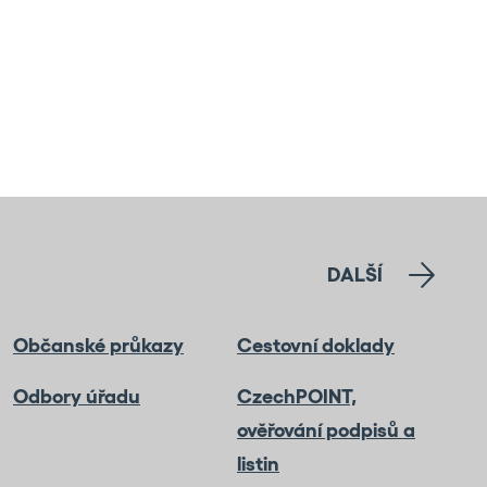
DALŠÍ
Občanské průkazy
Cestovní doklady
Odbory úřadu
CzechPOINT,
ověřování podpisů a
listin