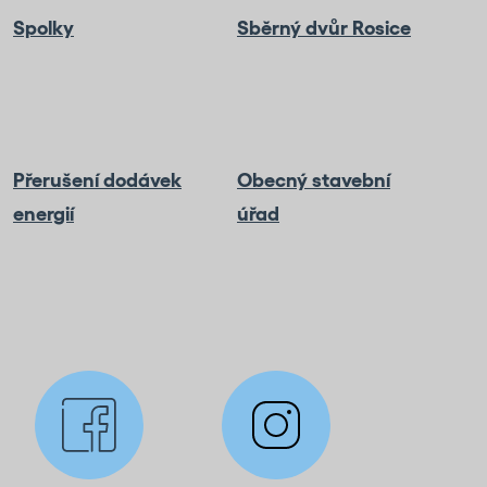
Spolky
Sběrný dvůr Rosice
Přerušení dodávek
Obecný stavební
energií
úřad