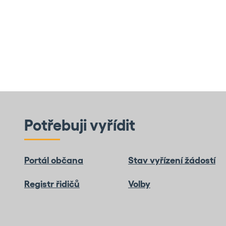
Potřebuji vyřídit
Portál občana
Stav vyřízení žádostí
Registr řidičů
Volby