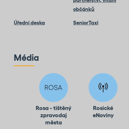
partnerství, vítání
občánků
Úřední deska
SeniorTaxi
Média
Rosa - tištěný
Rosické
zpravodaj
eNoviny
města