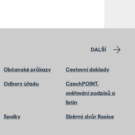
DALŠÍ
Občanské průkazy
Cestovní doklady
Odbory úřadu
CzechPOINT,
ověřování podpisů a
listin
Spolky
Sběrný dvůr Rosice