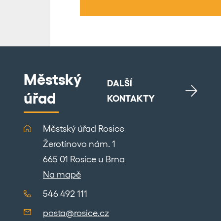
Městský
DALŠÍ
úřad
KONTAKTY
Městský úřad Rosice
Žerotínovo nám. 1
665 01 Rosice u Brna
Na mapě
546 492 111
posta@rosice.cz