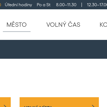
Úřední hodiny     Po a St      8.00–11.30     |     12.30–17.0
MĚSTO
VOLNÝ ČAS
K