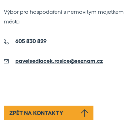
Výbor pro hospodaření s nemovitým majetkem
města
605 830 829
pavelsedlacek.rosice@seznam.cz
ZPĚT NA KONTAKTY