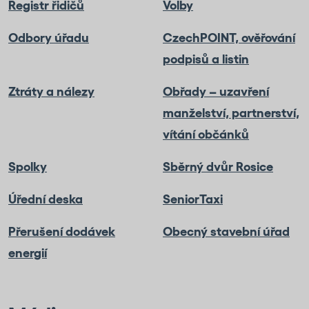
Registr řidičů
Volby
Odbory úřadu
CzechPOINT, ověřování
podpisů a listin
Ztráty a nálezy
Obřady – uzavření
manželství, partnerství,
vítání občánků
Spolky
Sběrný dvůr Rosice
Úřední deska
SeniorTaxi
Přerušení dodávek
Obecný stavební úřad
energií