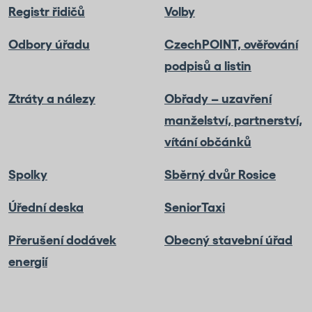
Registr řidičů
Volby
Odbory úřadu
CzechPOINT, ověřování
podpisů a listin
Ztráty a nálezy
Obřady – uzavření
manželství, partnerství,
vítání občánků
Spolky
Sběrný dvůr Rosice
Úřední deska
SeniorTaxi
Přerušení dodávek
Obecný stavební úřad
energií