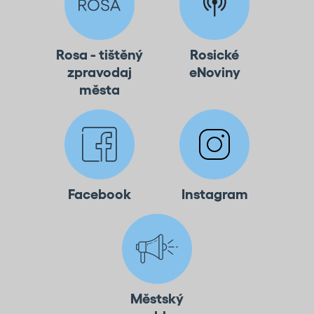
Rosa - tištěný
Rosické
zpravodaj
eNoviny
města
Facebook
Instagram
Městský