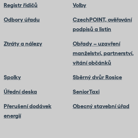
Registr řidičů
Volby
Odbory úřadu
CzechPOINT, ověřování
podpisů a listin
Ztráty a nálezy
Obřady – uzavření
manželství, partnerství,
vítání občánků
Spolky
Sběrný dvůr Rosice
Úřední deska
SeniorTaxi
Přerušení dodávek
Obecný stavební úřad
energií