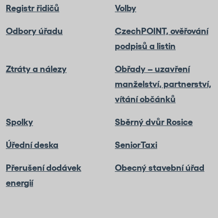
Registr řidičů
Volby
Odbory úřadu
CzechPOINT, ověřování
podpisů a listin
Ztráty a nálezy
Obřady – uzavření
manželství, partnerství,
vítání občánků
Spolky
Sběrný dvůr Rosice
Úřední deska
SeniorTaxi
Přerušení dodávek
Obecný stavební úřad
energií