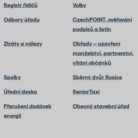
Registr řidičů
Volby
Odbory úřadu
CzechPOINT, ověřování
podpisů a listin
Ztráty a nálezy
Obřady – uzavření
manželství, partnerství,
vítání občánků
Spolky
Sběrný dvůr Rosice
Úřední deska
SeniorTaxi
Přerušení dodávek
Obecný stavební úřad
energií