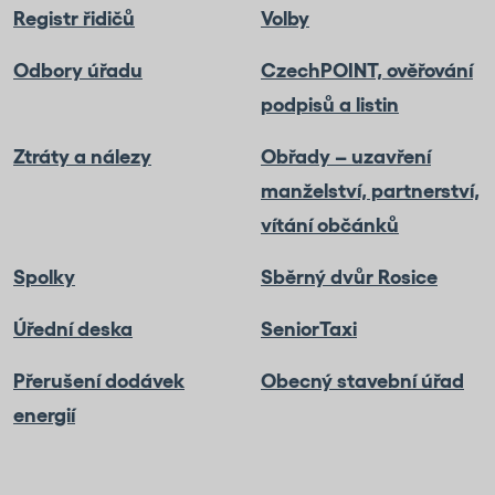
Registr řidičů
Volby
Odbory úřadu
CzechPOINT, ověřování
podpisů a listin
Ztráty a nálezy
Obřady – uzavření
manželství, partnerství,
vítání občánků
Spolky
Sběrný dvůr Rosice
Úřední deska
SeniorTaxi
Přerušení dodávek
Obecný stavební úřad
energií