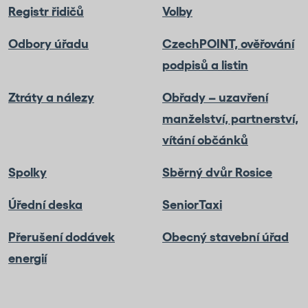
Registr řidičů
Volby
Odbory úřadu
CzechPOINT, ověřování
podpisů a listin
Ztráty a nálezy
Obřady – uzavření
manželství, partnerství,
vítání občánků
Spolky
Sběrný dvůr Rosice
Úřední deska
SeniorTaxi
Přerušení dodávek
Obecný stavební úřad
energií