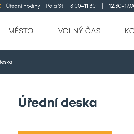
Úřední hodiny     Po a St      8.00–11.30     |     12.30–17.0
MĚSTO
VOLNÝ ČAS
K
deska
Úřední deska