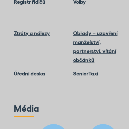
Registr řidičů
Volby
Ztráty a nálezy
Obřady – uzavření
manželství,
partnerství, vítání
občánků
Úřední deska
SeniorTaxi
Média