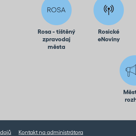
Rosa - tištěný
Rosické
zpravodaj
eNoviny
města
Měs
roz
dajů
Kontakt na administrátora