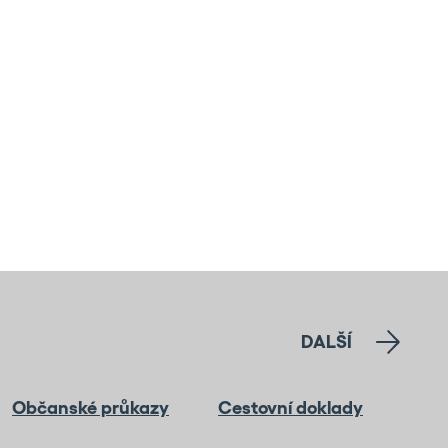
DALŠÍ
Občanské průkazy
Cestovní doklady