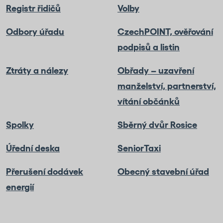
Registr řidičů
Volby
Odbory úřadu
CzechPOINT, ověřování
podpisů a listin
Ztráty a nálezy
Obřady – uzavření
manželství, partnerství,
vítání občánků
Spolky
Sběrný dvůr Rosice
Úřední deska
SeniorTaxi
Přerušení dodávek
Obecný stavební úřad
energií