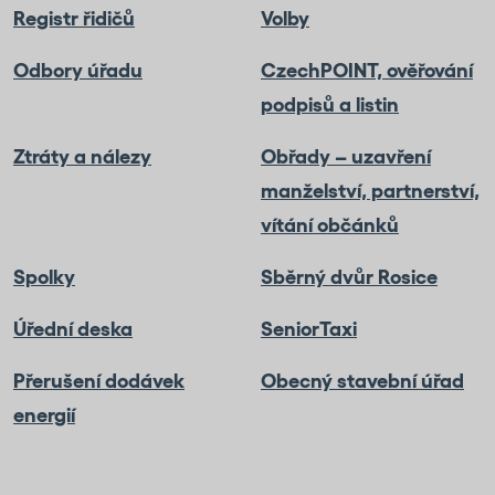
Registr řidičů
Volby
Odbory úřadu
CzechPOINT, ověřování
podpisů a listin
Ztráty a nálezy
Obřady – uzavření
manželství, partnerství,
vítání občánků
Spolky
Sběrný dvůr Rosice
Úřední deska
SeniorTaxi
Přerušení dodávek
Obecný stavební úřad
energií