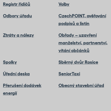
Registr řidičů
Volby
Odbory úřadu
CzechPOINT, ověřování
podpisů a listin
Ztráty a nálezy
Obřady – uzavření
manželství, partnerství,
vítání občánků
Spolky
Sběrný dvůr Rosice
Úřední deska
SeniorTaxi
Přerušení dodávek
Obecný stavební úřad
energií