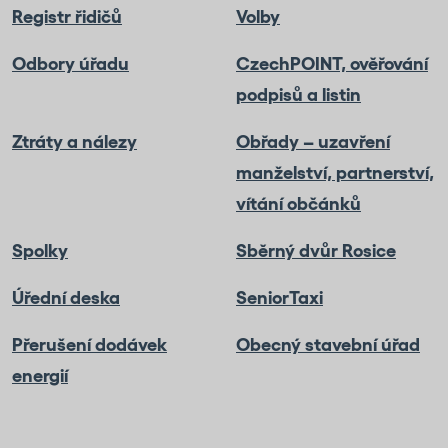
Registr řidičů
Volby
Odbory úřadu
CzechPOINT, ověřování
podpisů a listin
Ztráty a nálezy
Obřady – uzavření
manželství, partnerství,
vítání občánků
Spolky
Sběrný dvůr Rosice
Úřední deska
SeniorTaxi
Přerušení dodávek
Obecný stavební úřad
energií