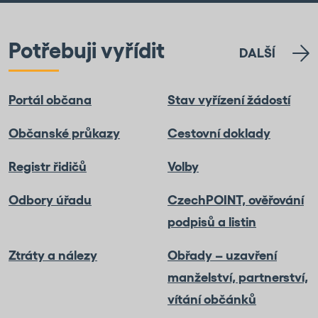
Potřebuji vyřídit
DALŠÍ
Portál občana
Stav vyřízení žádostí
Občanské průkazy
Cestovní doklady
Registr řidičů
Volby
Odbory úřadu
CzechPOINT, ověřování
podpisů a listin
Ztráty a nálezy
Obřady – uzavření
manželství, partnerství,
vítání občánků