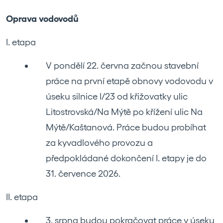
Oprava vodovodů
I. etapa
V pondělí 22. června začnou stavební
práce na první etapě obnovy vodovodu v
úseku silnice I/23 od křižovatky ulic
Litostrovská/Na Mýtě po křížení ulic Na
Mýtě/Kaštanová. Práce budou probíhat
za kyvadlového provozu a
předpokládané dokončení I. etapy je do
31. července 2026.
II. etapa
3. srpna budou pokračovat práce v úseku