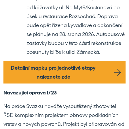
od křižovatky ul. Na Mýtě/Kaštanová po
úsek u restaurace Rozsocháč. Doprava
bude opět řízena kyvadlově a dokončení
se plánuje na 28. srpna 2026. Autobusové
zastávky budou v této části rekonstrukce
posunuty blíže k ulici Zámecká.
Detailní mapku pro jednotlivé etapy
naleznete zde
Navazující oprava I/23
Na práce Svazku naváže vysoutěžený zhotovitel
ŘSD komplexním projektem obnovy podkladních
vrstev a nových povrchů. Projekt byl připravován od