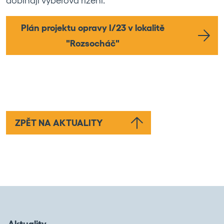
dobíhají výběrová řízení.
Plán projektu opravy I/23 v lokalitě
"Rozsocháč"
ZPĚT NA AKTUALITY
Aktuality