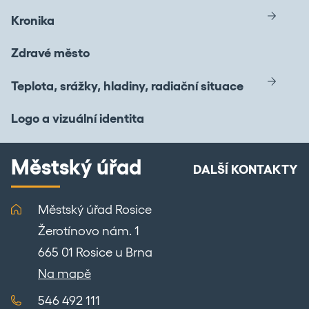
Kronika
Zdravé město
Teplota, srážky, hladiny, radiační situace
Logo a vizuální identita
Městský úřad
DALŠÍ KONTAKTY
Městský úřad Rosice
Žerotínovo nám. 1
665 01 Rosice u Brna
Na mapě
546 492 111