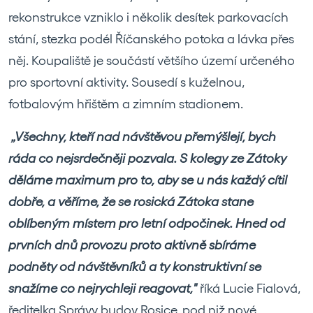
rekonstrukce vzniklo i několik desítek parkovacích
stání, stezka podél Říčanského potoka a lávka přes
něj. Koupaliště je součástí většího území určeného
pro sportovní aktivity. Sousedí s kuželnou,
fotbalovým hřištěm a zimním stadionem.
„Všechny, kteří nad návštěvou přemýšlejí, bych
ráda co nejsrdečněji pozvala. S kolegy ze Zátoky
děláme maximum pro to, aby se u nás každý cítil
dobře, a věříme, že se rosická Zátoka stane
oblíbeným místem pro letní odpočinek. Hned od
prvních dnů provozu proto aktivně sbíráme
podněty od návštěvníků a ty konstruktivní se
snažíme co nejrychleji reagovat,"
říká Lucie Fialová,
ředitelka Správy budov Rosice, pod niž nové