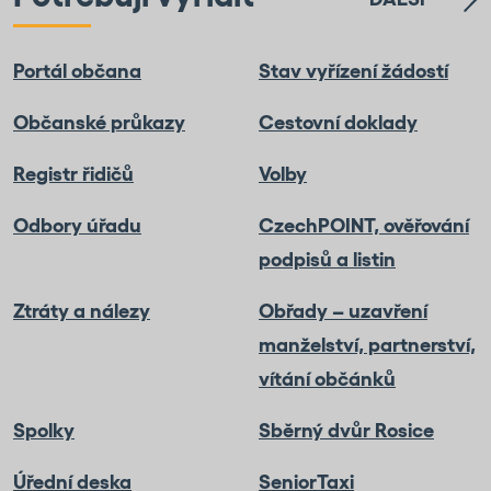
Portál občana
Stav vyřízení žádostí
Občanské průkazy
Cestovní doklady
Registr řidičů
Volby
Odbory úřadu
CzechPOINT, ověřování
podpisů a listin
Ztráty a nálezy
Obřady – uzavření
manželství, partnerství,
vítání občánků
Spolky
Sběrný dvůr Rosice
Úřední deska
SeniorTaxi