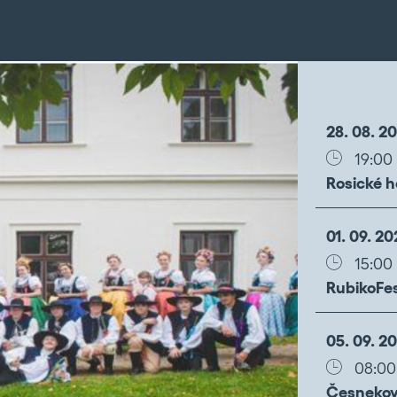
28. 08. 2
19:00
Rosické 
01. 09. 20
15:00
RubikoFe
05. 09. 2
08:00
Česneko