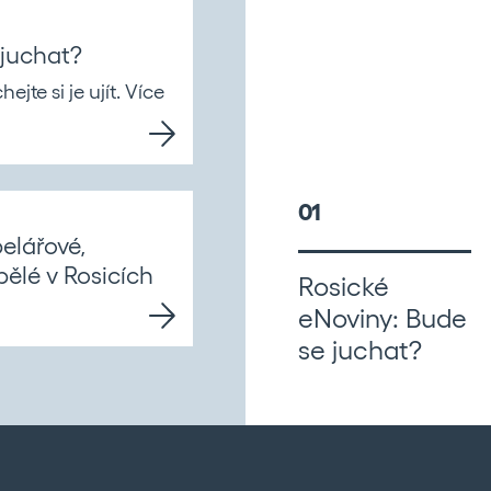
PODROBNĚJŠÍ INFO
 juchat?
jte si je ujít. Více
01
elářové,
pělé v Rosicích
Rosické
eNoviny: Bude
se juchat?