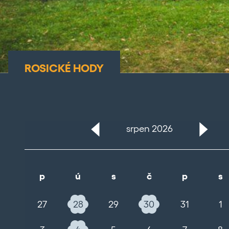
RUBIKOFEST
srpen 2026
p
ú
s
č
p
s
27
28
29
30
31
1