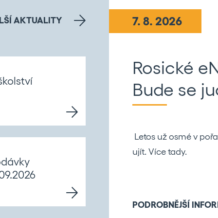
1. 7. 2026
LŠÍ AKTUALITY
Rosa
kolství
(červenec
2026)
Rozhodujte o budoucn
odávky
to pro vás máme v let
.09.2026