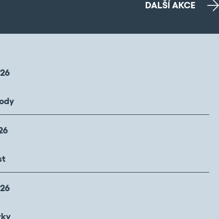
DALŠÍ AKCE
026
hody
26
st
026
vky