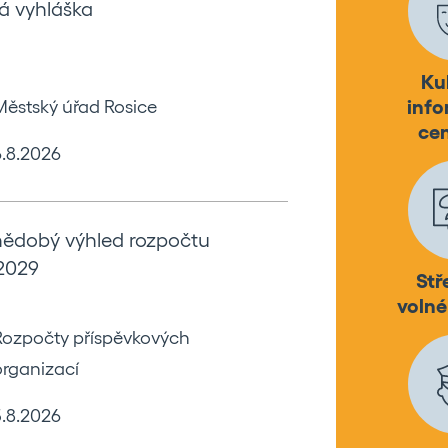
á vyhláška
Ku
info
Městský úřad Rosice
ce
6.8.2026
nědobý výhled rozpočtu
2029
Stř
volné
Rozpočty příspěvkových
organizací
5.8.2026