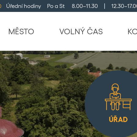
Úřední hodiny     Po a St      8.00–11.30     |     12.30–17.0
MĚSTO
VOLNÝ ČAS
K
ÚŘAD