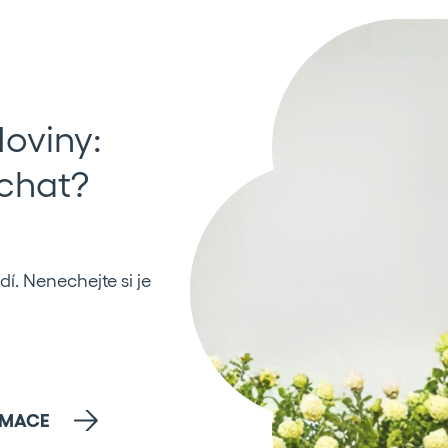
/srpen
osti Rosic! Jak na
ní Rose.