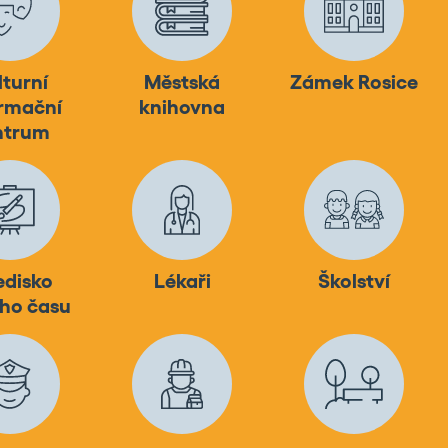
lturní
Městská
Zámek Rosice
rmační
knihovna
ntrum
edisko
Lékaři
Školství
ho času