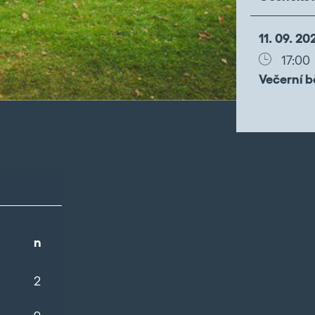
11. 09. 20
17:00
Večerní b
n
2