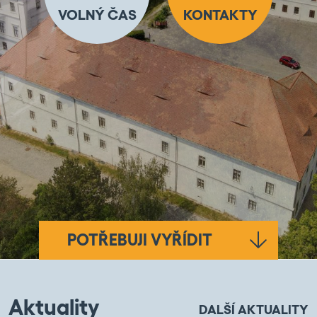
VOLNÝ ČAS
KONTAKTY
POTŘEBUJI VYŘÍDIT
Aktuality
DALŠÍ AKTUALITY