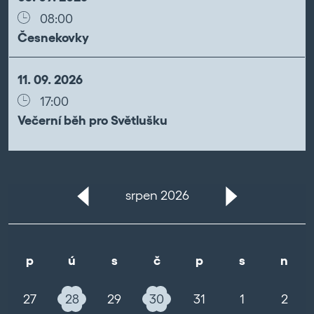
08:00
Česnekovky
11. 09. 2026
17:00
Večerní běh pro Světlušku
srpen 2026
p
ú
s
č
p
s
n
27
28
29
30
31
1
2