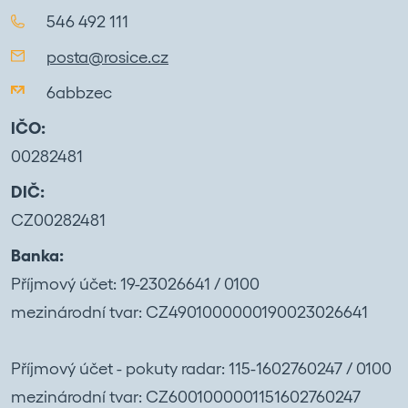
546 492 111
posta@rosice.cz
6abbzec
IČO:
00282481
DIČ:
CZ00282481
Banka:
Příjmový účet: 19-23026641 / 0100
mezinárodní tvar: CZ4901000000190023026641
Příjmový účet - pokuty radar: 115-1602760247 / 0100
mezinárodní tvar: CZ6001000001151602760247